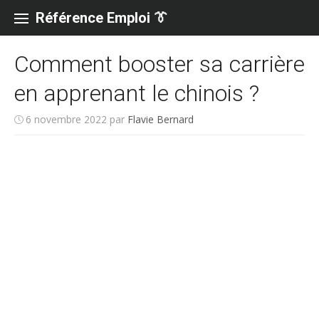
Skip
to
Référence Emploi 👔
content
Comment booster sa carrière
en apprenant le chinois ?
6 novembre 2022
par
Flavie Bernard