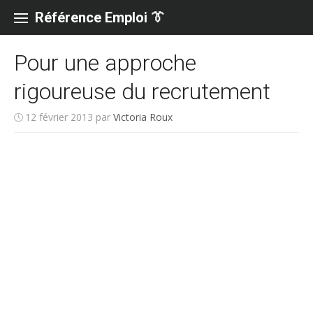
Skip
to
Référence Emploi 👔
content
Pour une approche
rigoureuse du recrutement
12 février 2013
par
Victoria Roux