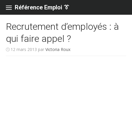
Skip
to
Référence Emploi 👔
content
Recrutement d’employés : à
qui faire appel ?
12 mars 2013
par
Victoria Roux